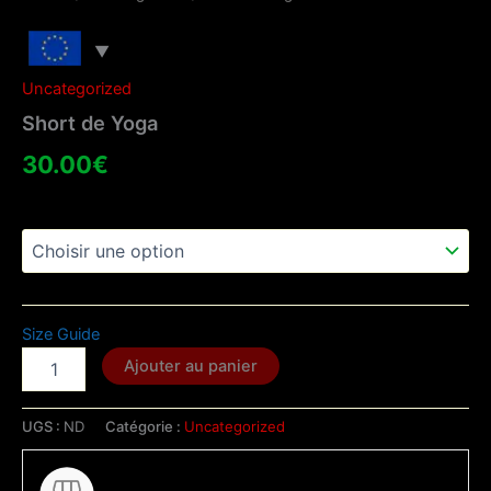
Uncategorized
Short de Yoga
30.00
€
Taille
Size Guide
quantité
Ajouter au panier
de
Short
de
UGS :
ND
Catégorie :
Uncategorized
Yoga
Kaki Spirits