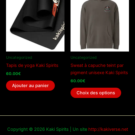
Les
option
peuve
être
choisi
sur
la
page
Uncategorized
Uncategorized
du
Tapis de yoga Kaki Spirits
Sweat à capuche teint par
produi
pigment unisexe Kaki Spirits
60.00
€
60.00
€
Ajouter au panier
Ce
Choix des options
produi
a
plusieu
variati
Les
Copyright © 2026 Kaki Spirits | Un site
http://kakiverse.net
option