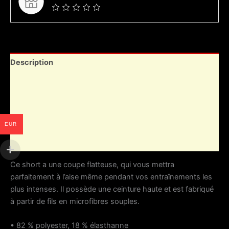
Description
Informations complémentaires
Avis (0)
Vendor Info
EUR
More Products
Ce short a une coupe flatteuse, qui vous mettra
parfaitement à l’aise même pendant vos entraînements les
plus intenses. Il possède une ceinture haute et est fabriqué
à partir de fils en microfibres souples.
• 82 % polyester, 18 % élasthanne