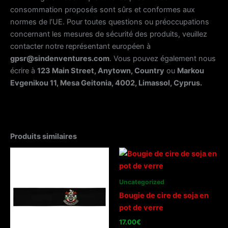
consommation proposés sont sûrs et conformes aux
normes de l’UE. Pour toutes questions ou préoccupations
concernant les mesures de sécurité des produits, veuillez
contacter notre représentant européen à
gpsr@sindenventures.com
. Vous pouvez également nous
écrire à
123 Main Street, Anytown, Country
ou
Markou
Evgenikou 11, Mesa Geitonia, 4002, Limassol, Cyprus.
Produits similaires
Uncategorized
Bougie de cire de soja en
pot de verre
17.00
€