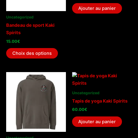
Ajouter au panier
Uncategorized
Bandeau de sport Kaki
Spirits
15.00
€
Ce
Choix des options
produit
a
plusieurs
variations.
Les
Uncategorized
options
Tapis de yoga Kaki Spirits
peuvent
être
60.00
€
choisies
Ajouter au panier
sur
la
Uncategorized