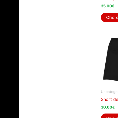
35.00
€
Choix
Uncategor
Short d
30.00
€