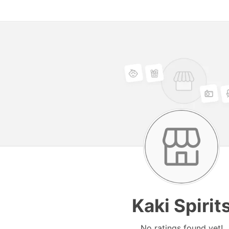
Kaki Spirit
No ratings found yet!