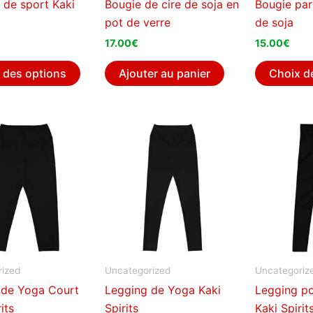
 de sport Kaki
Bougie de cire de soja en
Bougie par
pot de verre
de soja
17.00
€
15.00
€
Ce
 des options
Ajouter au panier
Choix d
produit
a
plusieurs
variations.
Les
options
peuvent
être
choisies
sur
la
ized
Uncategorized
Uncategoriz
page
 de Yoga Court
Legging de Yoga Kaki
Legging p
du
its
Spirits
Kaki Spirit