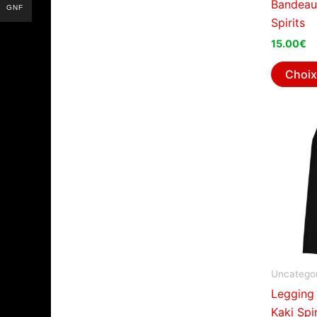
Bandeau
GNF
Spirits
15.00
€
Choix
Uncategor
Legging
Kaki Spir